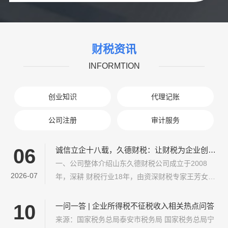
财税资讯
INFORMTION
创业知识
代理记账
公司注册
审计服务
06
诚信立企十八载，久德财税：让财税为企业创造看得见的利润
一、公司整体介绍山东久德财税公司成立于2008
2026-07
年，深耕 财税行业18年，由资深财税专家王芳女士
创立。总部位于山东淄博，是经正规审批、具备审
计资质，集基础代账与高端财税、跨境出海服务于
10
一问一答 | 企业所得税不征税收入相关热点问答
一体的综合性 专业财税机构。公司立足于中小微企
来源：国家税务总局泰安市税务局 国家税务总局宁