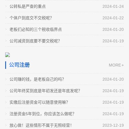
19
2024-02
是真实的，跟你的经营相关，具备合理性的就可以
账，是不用交税的。如果你是给
务问题背后都不是财务问题，都是业务问题，财务
公转私是严查的重点
2024-01-24
点，第一个呢，就是企业所得税的临界点，利润是
#企业#老板#会计#注册资金实缴入资的注册资金可
19
公司减资到底要不要交税呢？
了，税务局是不会关注咱们什么时候发的。第二个
人员不懂业务，不知道业务在做什么，而业务人员
2024-01
300万，那按5%来交，企业所得税需要交15万；三
以随便支付吗？我们要清楚，注册资金是属于公司
#注册公司#营业执照#老板公司减资到底要不要交税
个体户到底交不交税呢？
2024-01-22
呢，大部分企业发放年终奖，主要是享受
呢，又不理解财务的要求，总觉得财务事儿多，没
百零一万，就需要按25%来缴纳，需要缴税75万
30
的钱，是公司可以花的，一般可以花在企业日常经
合同的哪9大事项，是财务审核的关键点
2024-01
呢？其实这个是要分情况的，第一，假如公司是认
有办法，或者不愿意提供业务上真实的情况和数
多。你看多1万块钱的利润，就需要多交60多万
老板们必知的三个税收临界点
2024-01-20
营运作、支付工资、购买商品等等。但是注册资金
#企业管理#会计#老板#财务我说财务不一定要懂业
19
缴的注册资金，一分钱也没有实缴，现在公司法要
注册资金5年到位，你应该怎么做呢？
据，两个部门呢，就是割裂的，这样财务做的账也
2024-01
不可以随意支付给个人，如果需要给个人付款，就
务，财务要懂合同中的涉税条款，财务人员从-哪些
修改了，没有必要做这么高的注册资金了，那你可
#注册资金#注册资金5年内实缴#企业#实缴认资#老
公司减资到底要不要交税呢？
2024-01-19
查看更多
没有太大的意义，因为老板第一看不懂，第二
需要有相应的报销凭证或者是工资、奖金等形式，
维度进行审批合同？第一要审批什么？要审批业务
2024-01
以直接申请减资，如果你的公司也没有赚到钱，那
板注册资金要求五年内实缴到位，到时候到位不了
那如果是老板非得要动用，那就需要借款
类型，我们增值税里面有13个点的税，有9个点的，
么直接申请减资就可以了，不用交税。第二呢，假
19
怎么办？一、分批实缴。你别总认为注册资金500
S局稽查的重点是哪几种？
有6个点的，有3个点的，那我们一定要细分业务类
如注册资金2000万，实缴了1000万，剩下
万，您就得账上打500万，注册2000万，就得把
#财税#企业#会计#老板#稽查你以为税务稽查离你很
19
放心做！这些情形不属于无照经营！
公司注册
MORE +
型，如硬件跟软件虽然税率是一样的，但软件有退
2024-01
2000万打到公户上，这得有多大的压力呀，咱可以
远吗，这样您就大错特错啦，税务稽查的主要分为
老板们都知道想开展经营活动就要办执照，无照经
税啊，因为增值税超过3%的部分即增即
慢慢分批来，有钱咱就缴点。比方说你2024年1月份
以下集中情况，快来看一下您中招了吗？第一个就
2023-12
营，肯定被罚。1.勒令停止相关经营活动；2.查封经
公司赚的钱，是老板自己的吗？
2024-01-20
买货、发工资大概要花30万，你就把30万从股
是被上下游牵连，如果你的上游出事被稽查到，那
19
营场所、扣押经营材料设备等；3.没收违法所得并罚
财务审计报告包括哪几项内容？
公司年终奖到底是年初发还是年底发呢？
2024-01-19
么你作为下游一般情况下也会要求被协查。那第二
款；4.记入信用记录并依照相关法规予以公示；5.情
公司审计报告包含6个主要内容，包括资产负债表、
查看更多
个呢，就是行业的稽查，他会查整个行业，对行业
2023-12
节严重构成犯罪的，追究刑事责任等大家想的是没
利润表、计税表、税务代表职责、会计师意见，对
实缴后注册资金可以随意使用嘛？
2024-01-19
的毛利评估，评估完之后会得到某行业的
错，但有的时候无照经营也行得通~未取得营业执
整个报告的描述。1.资产负债表反映了公司实际的资
注册资金5年到位，你应该怎么做呢？
2024-01-19
照，擅自从事经营活动的就属于“无
产情况，是否资不抵债，是否能以公司名义向外借
19
企业财务审计主要是查什么？
贷，偿付能力等，也是公司信用的直接体现。通
放心做！这些情形不属于无照经营！
内部财务审计通俗的来讲，就是通过审计人员进入
2023-12-19