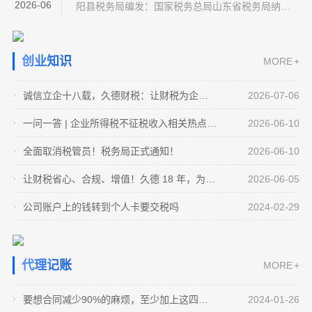
业刚需，兼顾大企业与跨境企业高端需求，18年以
2026-06
阳县税务局编发：国家税务总局山东省税务局纳税
来公司聚焦财税领域， 让财
26
服务和宣传中心编审：邵洋洋 王 羽
要想合同减少90%的麻烦，至少加上这四句话
#财务#财务管理#老板#合同合同上加上这四句话，
10
全面取消税管员！税务局正式通知！
创业知识
2024-01
MORE +
能减少90%的麻烦。第一句话，如果一方违约，违
税管员制度迎来重大改革！多地已经正式取消固定
约方应当向守约方支付合同金额20%的违约金，比
2026-06
管户模式，企业办税和监管方式全都发生改变。以
诚信立企十八载，久德财税：让财税为企业创造看得见的利润
2026-07-06
如说30%行不行，40%行不行，关键是你超过20%
24
后企业不再有固定的 “专属管理员”，办税逻辑彻底
公转私是严查的重点
的部分，法院不予支持也是无效的。这是第一条。
变了全面取消税管员！税务局通知！继江苏、湖
#公转私#财务#财务管理#老板国家为什么要严查公
05
让财税省心、合规、增值！久德 18 年，为企业全生命周期保驾护航！
一问一答 | 企业所得税不征税收入相关热点问答
2026-06-10
第二条违约方至违约之日起，向守约方支付万分之
2024-01
南、海南等地之后，广东省税务局正式发布通告：
转私？因为啊，很多老板都有个错觉，以为公司是
一、公司整体介绍山东久德财税公司成立于2008
全面取消税管员！税务局正式通知！
2026-06-10
五的罚息，也就是说每天按合同金额的万分之五
在全省范围内全面取消税收管理员固定管户关系。
20
我开的，钱是我赚的，公司的钱就是我的钱，我想
公司赚的钱，是老板自己的吗？
2026-06
年，深耕 财税行业18年，由资深财税专家王芳女士
这已经不是局部调整，而是全国税务改革
怎么转就怎么转，我想咋整就咋整，那你就错了，
#老板 #注册公司 #代理记账 #营业执照95%以上的
22
创立。总部位于山东淄博，是经正规审批、具备审
个体户到底交不交税呢？
让财税省心、合规、增值！久德 18 年，为企业全生命周期保驾护航！
2026-06-05
2024-01
我告诉为什么？因为当我们注册完公司时，就是有
老板都不明白，为什么公司赚的钱不是老板自己
计资质，集基础代账与高端财税、跨境出海服务于
#老板 #注册公司 #营业执照 #财税干货有好多老板
29
公司账户上的钱转到个人卡要交税吗
公司账户上的钱转到个人卡要交税吗
2024-02-29
限责任，这时候我们公司上有一个不记名的股东，
的，为什么自己公司的钱转到自己的卡上，还有可
2024-01
一体的综合性 专业财税机构。公司立足于中小微企
认为个体户是不是不用交税呀，答案当然是需要交
#老板 #财税干货 #注册公司 #代理记账经常有老板
我们叫它隐形股东，所以当我们公司不赚
能被查，面临补税、罚款、滞纳金。今天给大家分
业刚需，兼顾大企业与跨境企业高端需求，18年以
19
税的，那怎么交呢？第一种就是查账征收，跟我们
公司年终奖到底是年初发还是年底发呢？
2024-02
问我说，公司账户的钱转到个人卡上都要交税吗？
析一下，公司的钱不是老板的，我们注册成立公司
来公司聚焦财税领域， 让财
正常的公司是一样的，就是把公司的收入、成本和
#注册公司#营业执照#老板公司年终奖到底是年初发
20
答案是不一定。比如说A公司给王四转账了100万，
老板们必知的三个税收临界点
代理记账
MORE +
的那一刻起，其实我们的营业执照上就多了一个隐
2024-01
费用记录好，按照收入减去支出，有利润了，根据
还是年底发呢？实我我认为，第一咱们的年终奖什
那这个钱呢，要不要交税，我们一定要看背后的业
#老板 #注册公司 #代理记账 #营业执照老板必知道
查看更多
形股东，也就是我们的国家，他为我们提供
利润交税。还有一种呢，就是核定征收，就是税务
19
么时候发，原则上来讲都是可以的，只要符合咱们
企业财务问题老板如何解决
2024-01
务，如果说A公司是借钱给王四的，而且未来王四这
的三个临界点，如果连基本税法都不懂的，公司怎
要想合同减少90%的麻烦，至少加上这四句话
2024-01-26
部门根据行业来核定一个利润率，不管你
公司的内部约定就可以了，只要你发的这个年终奖
个钱是要还回来的，那这个钱在财务上叫做往来挂
#老板#财税干货#注册公司#营业执照90%以上的财
么破产的，老板都不清楚，企业税收有三个临界
实缴后注册资金可以随意使用嘛？