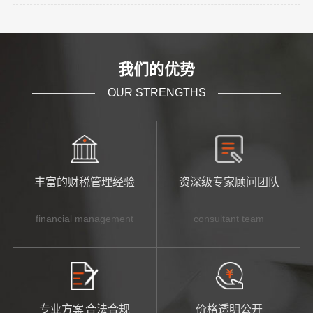
常，是公司向银行申请贷款或其他金融活动时的直
2023-12
到企业内部，通过一些列的方法来审查企业目前存
接依据；2.利润表是公司当
在的一些问题。我们换个方式来对比说明一下，相
对于外部审计来说，企业内部财务审计两者是截然
查看更多
不同。所审查的内容关注的侧重点有很大的区别。
我们的优势
内部财务审计关注更多的是财务内部控制的有效
OUR STRENGTHS
性，费用支出发生的合理性还有就是企业财
丰富的财税管理经验
资深级专家顾问团队
financial management
consultant team
专业方案 合法合规
价格透明公开