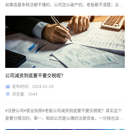
如果连基本税法都不懂的，公司怎么破产的，老板都不清楚，企业
税收有三个临界点，第一个呢，就是企业所得税的临界点，利润是
300万，那按5%来交，企业所得税需要交15万；三百零一万，就需
要按25%来缴纳，需要缴税75万多。你看多1万块钱的利润，就需
要多交60多万
公司减资到底要不要交税呢？
发布时间：2024-01-19
浏览量：1544
#注册公司#营业执照#老板公司减资到底要不要交税呢？其实这个
是要分情况的，第一，假如公司是认缴的注册资金，一分钱也没有
实缴，现在公司法要修改了，没有必要做这么高的注册资金了，那