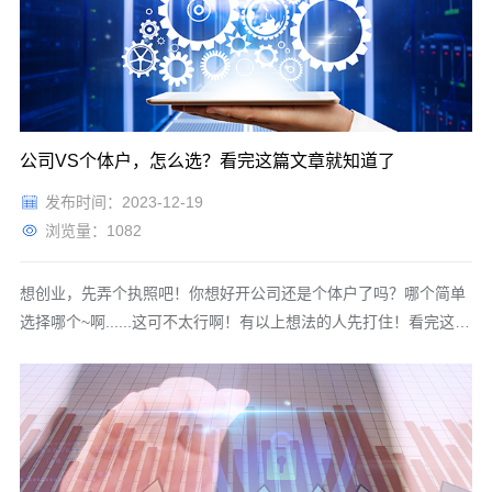
啊，私人之间
公司VS个体户，怎么选？看完这篇文章就知道了
发布时间：2023-12-19
浏览量：1082
想创业，先弄个执照吧！你想好开公司还是个体户了吗？哪个简单
选择哪个~啊......这可不太行啊！有以上想法的人先打住！看完这篇
文章再决定选哪个吧。选个体户，因为不用记账报税？个体户可以
不记账？凡从事生产、经营并有固定生产、经营场所的个体工商
户，都应当设置、使用和保管账簿及凭证，并根据合法、有效凭证
记账核算。