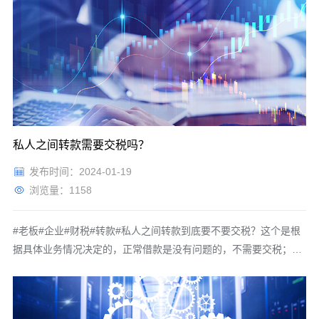
你可以直接申请减资，如果你的公司也没有赚到钱，那么直接申请
减资就可以了，不用交税。第二呢，假如注册资金2000万，实缴了
1000万，剩下
私人之间转款需要交税吗？
发布时间：2024-01-19
浏览量：1158
#老板#企业#财税#转款#私人之间转款到底要不要交税？这个是根
据具体业务情况决定的，正常借款是没有问题的，不需要交税；如
果是直系亲属转账，三代以内也是可以的，你转给你父亲，或者转
给你儿子，都是不需要交税的；但是假如你心情好，把钱转给我就
不行啦，对我来讲，这属于偶然所得，我就得交20%的个税。所以